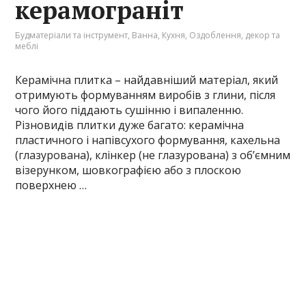
керамограніт
Будматеріали та інструмент
,
Ванна
,
Кухня
,
Оздоблення, декор та
меблі
Керамічна плитка – найдавніший матеріал, який
отримують формуванням виробів з глини, після
чого його піддають сушінню і випаленню.
Різновидів плитки дуже багато: керамічна
пластичного і напівсухого формування, кахельна
(глазурована), клінкер (не глазурована) з об’ємним
візерунком, шовкографією або з плоскою
поверхнею …