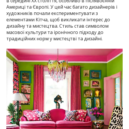
в середині XX століття, особливо в післявоєнній
Америці та Європі. У цей час багато дизайнерів і
художників почали експериментувати з
елементами Кітча, щоб викликати інтерес до
дизайну та мистецтва. Стиль став символом
масової культури та іронічного підходу до
традиційних норм у мистецтві та дизайні.