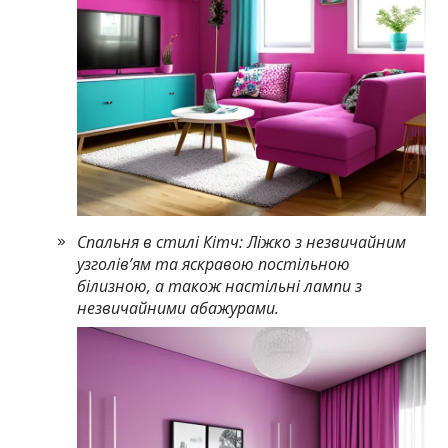
Спальня в стилі Кітч: Ліжко з незвичайним
узголів’ям та яскравою постільною
білизною, а також настільні лампи з
незвичайними абажурами.