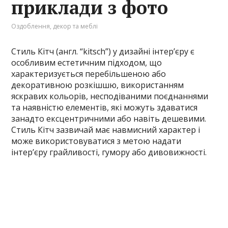
приклади з фото
Оздоблення, декор та меблі
Стиль Кітч (англ. “kitsch”) у дизайні інтер’єру є
особливим естетичним підходом, що
характеризується перебільшеною або
декоративною розкішшю, використанням
яскравих кольорів, несподіваними поєднаннями
та наявністю елементів, які можуть здаватися
занадто ексцентричними або навіть дешевими.
Стиль Кітч зазвичай має навмисний характер і
може використовуватися з метою надати
інтер’єру грайливості, гумору або дивовижності.