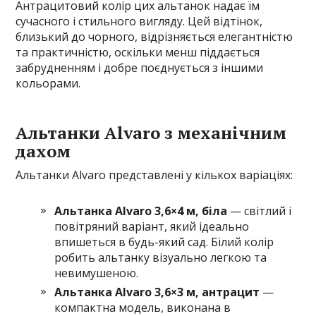
Антрацитовий колір цих альтанок надає їм
сучасного і стильного вигляду. Цей відтінок,
близький до чорного, відрізняється елегантністю
та практичністю, оскільки менш піддається
забрудненням і добре поєднується з іншими
кольорами.
Альтанки Alvaro з механічним
дахом
Альтанки Alvaro представлені у кількох варіаціях:
Альтанка Alvaro 3,6×4 м, біла
— світлий і
повітряний варіант, який ідеально
впишеться в будь-який сад. Білий колір
робить альтанку візуально легкою та
невимушеною.
Альтанка Alvaro 3,6×3 м, антрацит
—
компактна модель, виконана в